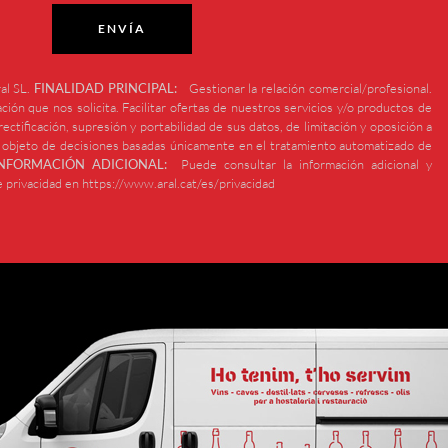
ENVÍA
al SL.
FINALIDAD PRINCIPAL:
Gestionar la relación comercial/profesional.
ción que nos solicita. Facilitar ofertas de nuestros servicios y/o productos de
ectificación, supresión y portabilidad de sus datos, de limitación y oposición a
r objeto de decisiones basadas únicamente en el tratamiento automatizado de
INFORMACIÓN ADICIONAL:
Puede consultar la información adicional y
e privacidad en https://www.aral.cat/es/privacidad