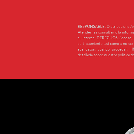
RESPONSABLE:
Distribucions Ar
Atender las consultas o la informa
su interés.
DERECHOS:
Acceso, r
su tratamiento, así como a no se
sus datos, cuando procedan.
I
detallada sobre nuestra política d