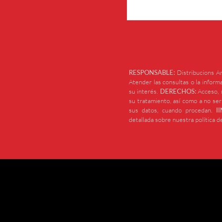
RESPONSABLE:
Distribucions Ar
Atender las consultas o la informa
su interés.
DERECHOS:
Acceso, r
su tratamiento, así como a no se
sus datos, cuando procedan.
I
detallada sobre nuestra política d