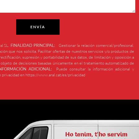
ENVÍA
al SL.
FINALIDAD PRINCIPAL:
Gestionar la relación comercial/profesional.
ción que nos solicita. Facilitar ofertas de nuestros servicios y/o productos de
ectificación, supresión y portabilidad de sus datos, de limitación y oposición a
r objeto de decisiones basadas únicamente en el tratamiento automatizado de
INFORMACIÓN ADICIONAL:
Puede consultar la información adicional y
e privacidad en https://www.aral.cat/es/privacidad