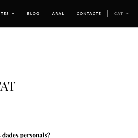
TES
BLOG
ARAL
CONTACTE
CAT
TAT
s dades personals?