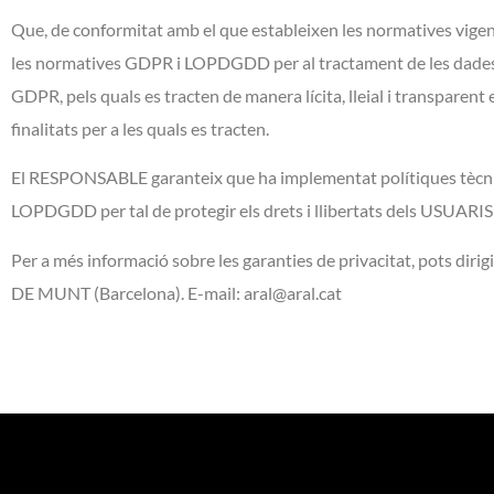
Que, de conformitat amb el que estableixen les normatives vige
les normatives GDPR i LOPDGDD per al tractament de les dades per
GDPR, pels quals es tracten de manera lícita, lleial i transparent 
finalitats per a les quals es tracten.
El RESPONSABLE garanteix que ha implementat polítiques tècniqu
LOPDGDD per tal de protegir els drets i llibertats dels USUARIS
Per a més informació sobre les garanties de privacitat, pots dirig
DE MUNT (Barcelona). E-mail: aral@aral.cat