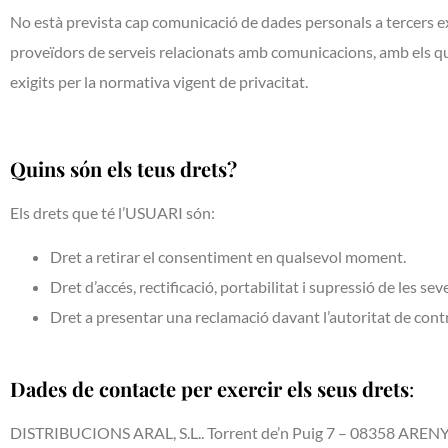
No està prevista cap comunicació de dades personals a tercers exc
proveïdors de serveis relacionats amb comunicacions, amb els qu
exigits per la normativa vigent de privacitat.
Quins són els teus drets?
Els drets que té l’USUARI són:
Dret a retirar el consentiment en qualsevol moment.
Dret d’accés, rectificació, portabilitat i supressió de les se
Dret a presentar una reclamació davant l’autoritat de contr
Dades de contacte per exercir els seus drets
:
DISTRIBUCIONS ARAL, S.L.. Torrent de’n Puig 7 – 08358 ARENYS