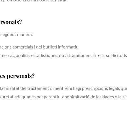
ersonals?
la següent manera:
ons comercials i del butlletí informatiu.
cat, anàlisis estadístiques, etc. i tramitar encàrrecs, sol·licituds,
es personals?
 finalitat del tractament o mentre hi hagi prescripcions legals que
guretat adequades per garantir l’anonimització de les dades o la se