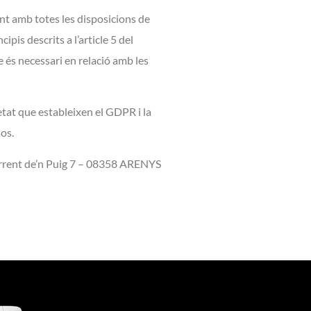
t amb totes les disposicions de
is descrits a l’article 5 del
e és necessari en relació amb les
tat que estableixen el GDPR i la
os.
rent de’n Puig 7 – 08358 ARENYS