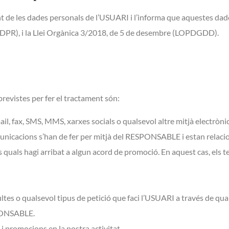
de les dades personals de l’USUARI i l’informa que aquestes dade
GDPR), i la Llei Orgànica 3/2018, de 5 de desembre (LOPDGDD).
revistes per fer el tractament són:
, fax, SMS, MMS, xarxes socials o qualsevol altre mitjà electrònic o
nicacions s’han de fer per mitjà del RESPONSABLE i estan relaci
 quals hagi arribat a algun acord de promoció. En aquest cas, els t
ltes o qualsevol tipus de petició que faci l’USUARI a través de qu
SPONSABLE.
s i promocions en la nostra activitat
.