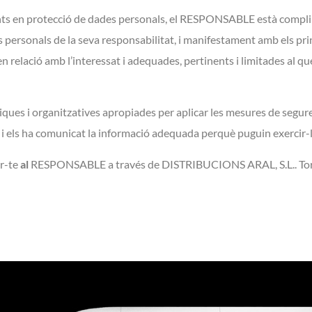
nts en protecció de dades personals, el RESPONSABLE està complin
sonals de la seva responsabilitat, i manifestament amb els princip
en relació amb l’interessat i adequades, pertinents i limitades al qu
es i organitzatives apropiades per aplicar les mesures de segure
 i els ha comunicat la informació adequada perquè puguin exercir-l
ir-te
al
RESPONSABLE a través de DISTRIBUCIONS ARAL, S.L.. Tor