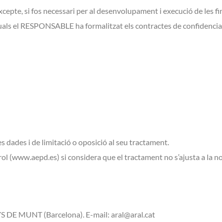
epte, si fos necessari per al desenvolupament i execució de les fin
als el RESPONSABLE ha formalitzat els contractes de confidencial
ves dades i de limitació o oposició al seu tractament.
ol (www.aepd.es) si considera que el tractament no s’ajusta a la n
 DE MUNT (Barcelona). E-mail: aral@aral.cat