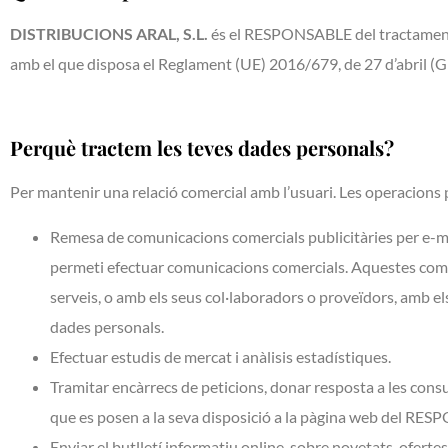
DISTRIBUCIONS ARAL, S.L.
és el RESPONSABLE del tractament 
amb el que disposa el Reglament (UE) 2016/679, de 27 d’abril (
Perquè tractem les teves dades personals?
Per mantenir una relació comercial amb l’usuari. Les operacions p
Remesa de comunicacions comercials publicitàries per e-mail
permeti efectuar comunicacions comercials. Aquestes comu
serveis, o amb els seus col·laboradors o proveïdors, amb els
dades personals.
Efectuar estudis de mercat i anàlisis estadístiques.
Tramitar encàrrecs de peticions, donar resposta a les consu
que es posen a la seva disposició a la pàgina web del RE
Enviar el butlletí informatiu online, sobre novetats, oferte