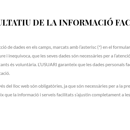
LTATIU DE LA INFORMACIÓ FAC
cció de dades en els camps, marcats amb l’asterisc (*) en el formula
 i inequívoca, que les seves dades són necessàries per a l’atenció 
restants és voluntària. L’USUARI garanteix que les dades personals
ació.
 del lloc web són obligatòries, ja que són necessàries per a la pre
ix que la informació i serveis facilitats s’ajustin completament a le