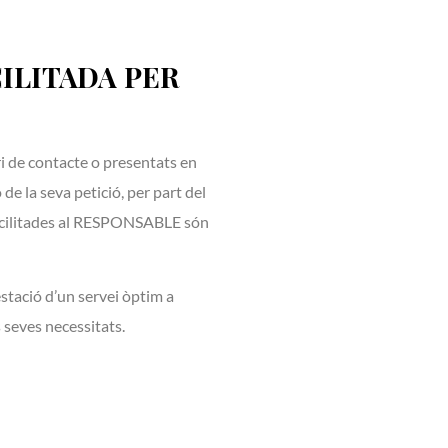
ILITADA PER
ri de contacte o presentats en
de la seva petició, per part del
 facilitades al RESPONSABLE són
stació d’un servei òptim a
s seves necessitats.