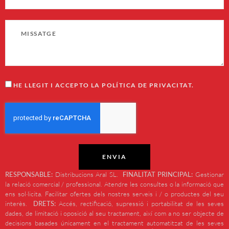
HE LLEGIT I ACCEPTO LA POLÍTICA DE PRIVACITAT.
ENVIA
RESPONSABLE:
Distribucions Aral SL.
FINALITAT PRINCIPAL:
Gestionar
la relació comercial / professional. Atendre les consultes o la informació que
ens sol·licita. Facilitar ofertes dels nostres serveis i / o productes del seu
interès.
DRETS:
Accés, rectificació, supressió i portabilitat de les seves
dades, de limitació i oposició al seu tractament, així com a no ser objecte de
decisions basades únicament en el tractament automatitzat de les seves