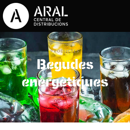
PRODUCTES
Begudes
energètiques