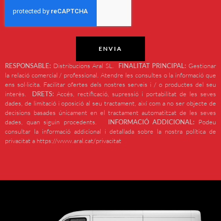
ENVIA
RESPONSABLE:
Distribucions Aral SL.
FINALITAT PRINCIPAL:
Gestionar
la relació comercial / professional. Atendre les consultes o la informació que
ens sol·licita. Facilitar ofertes dels nostres serveis i / o productes del seu
interès.
DRETS:
Accés, rectificació, supressió i portabilitat de les seves
dades, de limitació i oposició al seu tractament, així com a no ser objecte de
decisions basades únicament en el tractament automatitzat de les seves
dades, quan siguin procedents.
INFORMACIÓ ADDICIONAL:
Podeu
consultar la informació addicional i detallada sobre la nostra política de
privacitat a https://www.aral.cat/privacitat