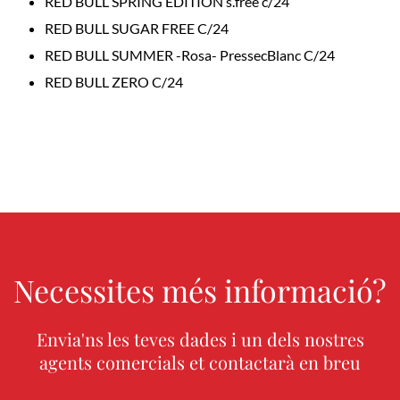
RED BULL SPRING EDITION s.free c/24
RED BULL SUGAR FREE C/24
RED BULL SUMMER -Rosa- PressecBlanc C/24
RED BULL ZERO C/24
Necessites més informació?
Envia'ns les teves dades i un dels nostres
agents comercials et contactarà en breu