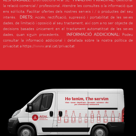
la relació comercial / professional. Atendre les consultes o la informació que
ens sol·licita. Facilitar ofertes dels nostres serveis i / o productes del seu
interès.
DRETS:
Accés, rectificació, supressió i portabilitat de les seves
dades, de limitació i oposició al seu tractament, així com a no ser objecte de
decisions basades únicament en el tractament automatitzat de les seves
dades, quan siguin procedents.
INFORMACIÓ ADDICIONAL:
Podeu
consultar la informació addicional i detallada sobre la nostra política de
privacitat a https://www.aral.cat/privacitat