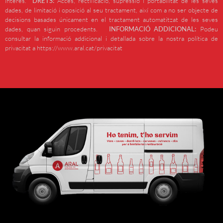
interès.
DRETS:
Accés, rectificació, supressió i portabilitat de les seves
dades, de limitació i oposició al seu tractament, així com a no ser objecte de
decisions basades únicament en el tractament automatitzat de les seves
dades, quan siguin procedents.
INFORMACIÓ ADDICIONAL:
Podeu
consultar la informació addicional i detallada sobre la nostra política de
privacitat a https://www.aral.cat/privacitat