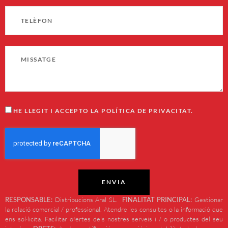
HE LLEGIT I ACCEPTO LA POLÍTICA DE PRIVACITAT.
ENVIA
RESPONSABLE:
Distribucions Aral SL.
FINALITAT PRINCIPAL:
Gestionar
la relació comercial / professional. Atendre les consultes o la informació que
ens sol·licita. Facilitar ofertes dels nostres serveis i / o productes del seu