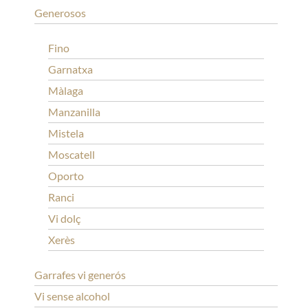
Generosos
Fino
Garnatxa
Màlaga
Manzanilla
Mistela
Moscatell
Oporto
Ranci
Vi dolç
Xerès
Garrafes vi generós
Vi sense alcohol