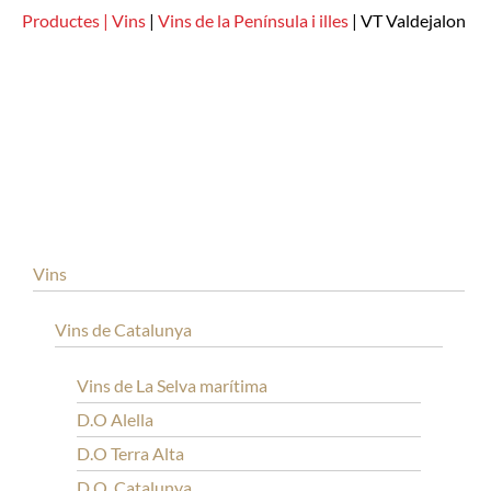
Productes |
Vins
|
Vins de la Península i illes
|
VT Valdejalon
Vins
Vins de Catalunya
Vins de La Selva marítima
D.O Alella
D.O Terra Alta
D.O. Catalunya