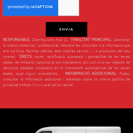
ENVIA
RESPONSABLE:
Distribucions Aral SL.
FINALITAT PRINCIPAL:
Gestionar
la relació comercial / professional. Atendre les consultes o la informació que
ens sol·licita. Facilitar ofertes dels nostres serveis i / o productes del seu
interès.
DRETS:
Accés, rectificació, supressió i portabilitat de les seves
dades, de limitació i oposició al seu tractament, així com a no ser objecte de
decisions basades únicament en el tractament automatitzat de les seves
dades, quan siguin procedents.
INFORMACIÓ ADDICIONAL:
Podeu
consultar la informació addicional i detallada sobre la nostra política de
privacitat a https://www.aral.cat/privacitat