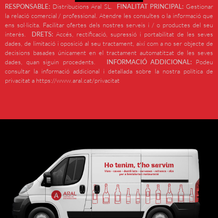
RESPONSABLE:
Distribucions Aral SL.
FINALITAT PRINCIPAL:
Gestionar
la relació comercial / professional. Atendre les consultes o la informació que
ens sol·licita. Facilitar ofertes dels nostres serveis i / o productes del seu
interès.
DRETS:
Accés, rectificació, supressió i portabilitat de les seves
dades, de limitació i oposició al seu tractament, així com a no ser objecte de
decisions basades únicament en el tractament automatitzat de les seves
dades, quan siguin procedents.
INFORMACIÓ ADDICIONAL:
Podeu
consultar la informació addicional i detallada sobre la nostra política de
privacitat a https://www.aral.cat/privacitat