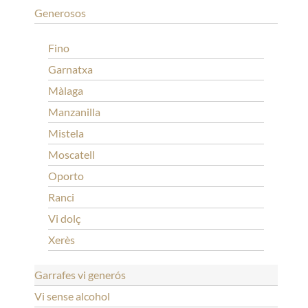
Generosos
Fino
Garnatxa
Màlaga
Manzanilla
Mistela
Moscatell
Oporto
Ranci
Vi dolç
Xerès
Garrafes vi generós
Vi sense alcohol