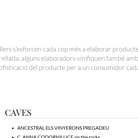
llers
s’esforcen
cada cop més
a
elaborar productes
rellada, alguns elaboradors vinifiquen també amb 
 sofisticació del producte per a un consumidor cad
CAVES
ANCESTRAL ELS VINYERONS PREGADEU
C. ANNA CODORNIU ICE on the rocks