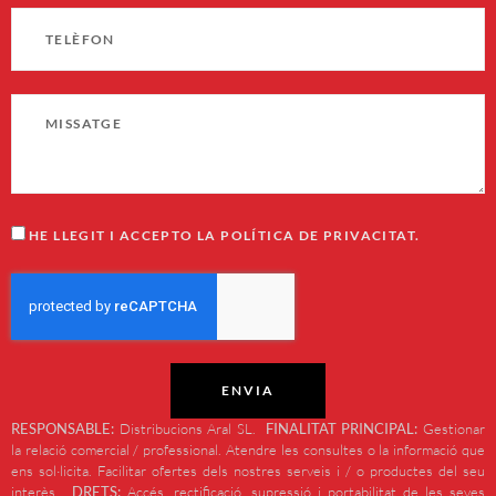
HE LLEGIT I ACCEPTO LA POLÍTICA DE PRIVACITAT.
ENVIA
RESPONSABLE:
Distribucions Aral SL.
FINALITAT PRINCIPAL:
Gestionar
la relació comercial / professional. Atendre les consultes o la informació que
ens sol·licita. Facilitar ofertes dels nostres serveis i / o productes del seu
interès.
DRETS:
Accés, rectificació, supressió i portabilitat de les seves