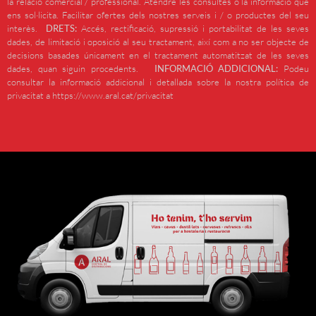
la relació comercial / professional. Atendre les consultes o la informació que
ens sol·licita. Facilitar ofertes dels nostres serveis i / o productes del seu
interès.
DRETS:
Accés, rectificació, supressió i portabilitat de les seves
dades, de limitació i oposició al seu tractament, així com a no ser objecte de
decisions basades únicament en el tractament automatitzat de les seves
dades, quan siguin procedents.
INFORMACIÓ ADDICIONAL:
Podeu
consultar la informació addicional i detallada sobre la nostra política de
privacitat a https://www.aral.cat/privacitat