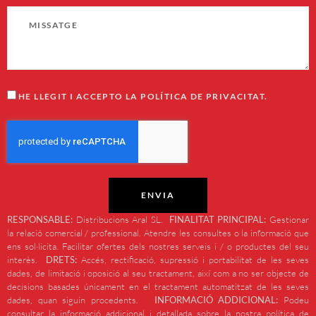
HE LLEGIT I ACCEPTO LA POLÍTICA DE PRIVACITAT.
ENVIA
RESPONSABLE:
Distribucions Aral SL.
FINALITAT PRINCIPAL:
Gestionar
la relació comercial / professional. Atendre les consultes o la informació que
ens sol·licita. Facilitar ofertes dels nostres serveis i / o productes del seu
interès.
DRETS:
Accés, rectificació, supressió i portabilitat de les seves
dades, de limitació i oposició al seu tractament, així com a no ser objecte de
decisions basades únicament en el tractament automatitzat de les seves
dades, quan siguin procedents.
INFORMACIÓ ADDICIONAL:
Podeu
consultar la informació addicional i detallada sobre la nostra política de