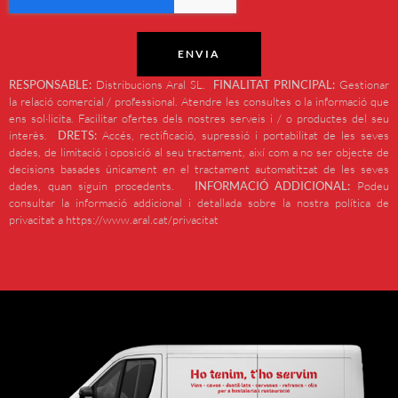
ENVIA
RESPONSABLE:
Distribucions Aral SL.
FINALITAT PRINCIPAL:
Gestionar
la relació comercial / professional. Atendre les consultes o la informació que
ens sol·licita. Facilitar ofertes dels nostres serveis i / o productes del seu
interès.
DRETS:
Accés, rectificació, supressió i portabilitat de les seves
dades, de limitació i oposició al seu tractament, així com a no ser objecte de
decisions basades únicament en el tractament automatitzat de les seves
dades, quan siguin procedents.
INFORMACIÓ ADDICIONAL:
Podeu
consultar la informació addicional i detallada sobre la nostra política de
privacitat a https://www.aral.cat/privacitat